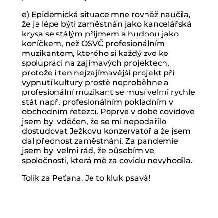
e) Epidemická situace mne rovněž naučila,
že je lépe býti zaměstnán jako kancelářská
krysa se stálým příjmem a hudbou jako
koníčkem, než OSVČ profesionálním
muzikantem, kterého si každý zve ke
spolupráci na zajímavých projektech,
protože i ten nejzajímavější projekt při
vypnutí kultury prostě neproběhne a
profesionální muzikant se musí velmi rychle
stát např. profesionálním pokladním v
obchodním řetězci. Poprvé v době covidové
jsem byl vděčen, že se mi nepodařilo
dostudovat Ježkovu konzervatoř a že jsem
dal přednost zaměstnání. Za pandemie
jsem byl velmi rád, že působím ve
společnosti, která mě za covidu nevyhodila.
Tolik za Peťana. Je to kluk psavá!