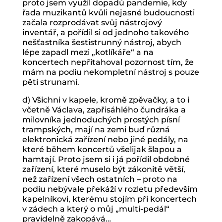
proto jsem využil dopadů pandemie, kdy
řada muzikantů kvůli nejasné budoucnosti
začala rozprodávat svůj nástrojový
inventář, a pořídil si od jednoho takového
nešťastníka šestistrunný nástroj, abych
lépe zapadl mezi „kotlíkáře“ a na
koncertech nepřitahoval pozornost tím, že
mám na podiu nekompletní nástroj s pouze
pěti strunami.
d) Všichni v kapele, kromě zpěvačky, a to i
včetně Václava, zapřisáhlého čundráka a
milovníka jednoduchých prostých písní
trampských, mají na zemi buď různá
elektronická zařízení nebo jiné pedály, na
které během koncertů všelijak šlapou a
hamtají. Proto jsem si i já pořídil obdobné
zařízení, které muselo být zákonitě větší,
než zařízení všech ostatních – proto na
podiu nebývale překáží v rozletu především
kapelníkovi, kterému stojím při koncertech
v zádech a který o můj „multi-pedál“
pravidelně zakopává…