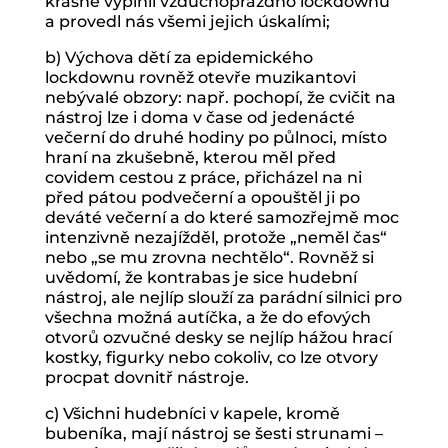
krásně vyplnil vzduchoprázdno lockdownů
a provedl nás všemi jejich úskalími;
b) Výchova dětí za epidemického
lockdownu rovněž otevře muzikantovi
nebývalé obzory: např. pochopí, že cvičit na
nástroj lze i doma v čase od jedenácté
večerní do druhé hodiny po půlnoci, místo
hraní na zkušebně, kterou měl před
covidem cestou z práce, přicházel na ni
před pátou podvečerní a opouštěl ji po
deváté večerní a do které samozřejmě moc
intenzivně nezajížděl, protože „neměl čas“
nebo „se mu zrovna nechtělo“. Rovněž si
uvědomí, že kontrabas je sice hudební
nástroj, ale nejlíp slouží za parádní silnici pro
všechna možná autíčka, a že do efových
otvorů ozvučné desky se nejlíp hážou hrací
kostky, figurky nebo cokoliv, co lze otvory
procpat dovnitř nástroje.
c) Všichni hudebníci v kapele, kromě
bubeníka, mají nástroj se šesti strunami –