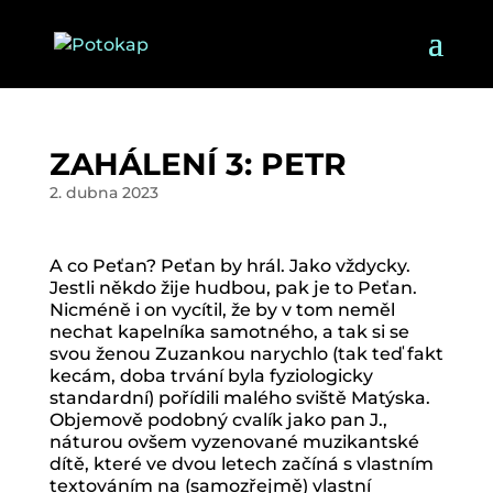
ZAHÁLENÍ 3: PETR
2. dubna 2023
A co Peťan? Peťan by hrál. Jako vždycky.
Jestli někdo žije hudbou, pak je to Peťan.
Nicméně i on vycítil, že by v tom neměl
nechat kapelníka samotného, a tak si se
svou ženou Zuzankou narychlo (tak teď fakt
kecám, doba trvání byla fyziologicky
standardní) pořídili malého sviště Matýska.
Objemově podobný cvalík jako pan J.,
náturou ovšem vyzenované muzikantské
dítě, které ve dvou letech začíná s vlastním
textováním na (samozřejmě) vlastní