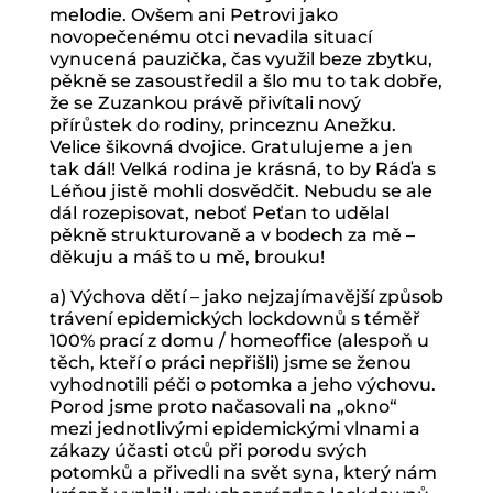
melodie. Ovšem ani Petrovi jako
novopečenému otci nevadila situací
vynucená pauzička, čas využil beze zbytku,
pěkně se zasoustředil a šlo mu to tak dobře,
že se Zuzankou právě přivítali nový
přírůstek do rodiny, princeznu Anežku.
Velice šikovná dvojice. Gratulujeme a jen
tak dál! Velká rodina je krásná, to by Ráďa s
Léňou jistě mohli dosvědčit. Nebudu se ale
dál rozepisovat, neboť Peťan to udělal
pěkně strukturovaně a v bodech za mě –
děkuju a máš to u mě, brouku!
a) Výchova dětí – jako nejzajímavější způsob
trávení epidemických lockdownů s téměř
100% prací z domu / homeoffice (alespoň u
těch, kteří o práci nepřišli) jsme se ženou
vyhodnotili péči o potomka a jeho výchovu.
Porod jsme proto načasovali na „okno“
mezi jednotlivými epidemickými vlnami a
zákazy účasti otců při porodu svých
potomků a přivedli na svět syna, který nám