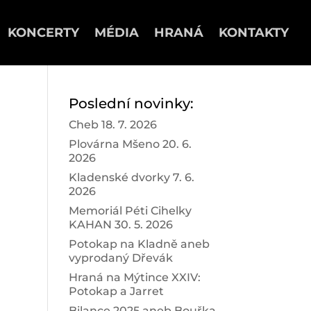
KONCERTY
MÉDIA
HRANÁ
KONTAKTY
Poslední novinky:
Cheb 18. 7. 2026
Plovárna Mšeno 20. 6.
2026
Kladenské dvorky 7. 6.
2026
Memoriál Péti Cihelky
KAHAN 30. 5. 2026
Potokap na Kladně aneb
vyprodaný Dřevák
Hraná na Mýtince XXIV:
Potokap a Jarret
Bilance 2025 aneb Bouřka