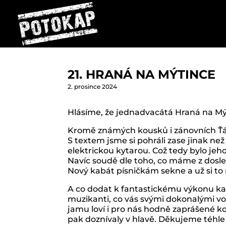
21. HRANÁ NA MÝTINCE
2. prosince 2024
Hlásíme, že jednadvacátá Hraná na Mýt
Kromě známých kousků i zánovních Ťáp
S textem jsme si pohráli zase jinak než
elektrickou kytarou. Což tedy bylo jeh
Navíc soudě dle toho, co máme z doslech
Nový kabát písničkám sekne a už si to
A co dodat k fantastickému výkonu ka
muzikanti, co vás svými dokonalými vokály
jamu loví i pro nás hodně zaprášené ko
pak doznívaly v hlavě. Děkujeme téhle