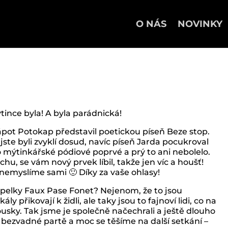
O NÁS
NOVINKY
ince byla! A byla parádnická!
ot Potokap představil poetickou píseň Beze stop.
 jste byli zvyklí dosud, navíc píseň Jarda pocukroval
o mýtinkářské pódiové poprvé a prý to ani nebolelo.
u, se vám nový prvek líbil, takže jen víc a houšť!
 nemyslíme sami 🙂 Díky za vaše ohlasy!
pelky Faux Pase Fonet? Nejenom, že to jsou
 přikovají k židli, ale taky jsou to fajnoví lidi, co na
usky. Tak jsme je společně načechrali a ještě dlouho
 bezvadné partě a moc se těšíme na další setkání –