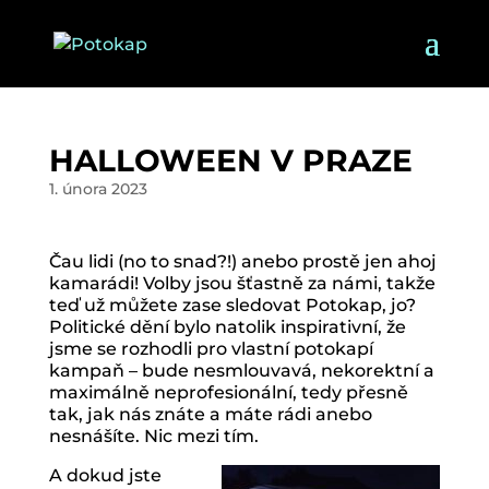
HALLOWEEN V PRAZE
1. února 2023
Čau lidi (no to snad?!) anebo prostě jen ahoj
kamarádi! Volby jsou šťastně za námi, takže
teď už můžete zase sledovat Potokap, jo?
Politické dění bylo natolik inspirativní, že
jsme se rozhodli pro vlastní potokapí
kampaň – bude nesmlouvavá, nekorektní a
maximálně neprofesionální, tedy přesně
tak, jak nás znáte a máte rádi anebo
nesnášíte. Nic mezi tím.
A dokud jste