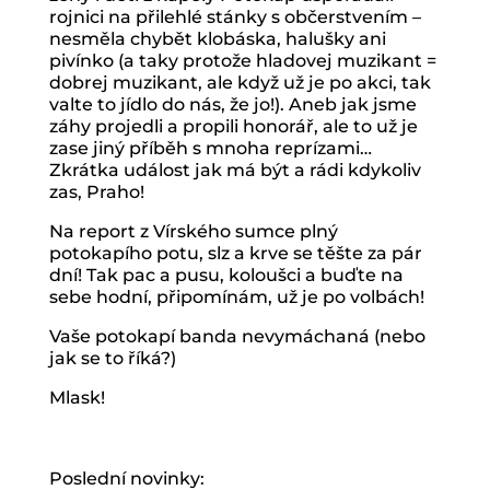
rojnici na přilehlé stánky s občerstvením –
nesměla chybět klobáska, halušky ani
pivínko (a taky protože hladovej muzikant =
dobrej muzikant, ale když už je po akci, tak
valte to jídlo do nás, že jo!). Aneb jak jsme
záhy projedli a propili honorář, ale to už je
zase jiný příběh s mnoha reprízami…
Zkrátka událost jak má být a rádi kdykoliv
zas, Praho!
Na report z Vírského sumce plný
potokapího potu, slz a krve se těšte za pár
dní! Tak pac a pusu, koloušci a buďte na
sebe hodní, připomínám, už je po volbách!
Vaše potokapí banda nevymáchaná (nebo
jak se to říká?)
Mlask!
Poslední novinky: