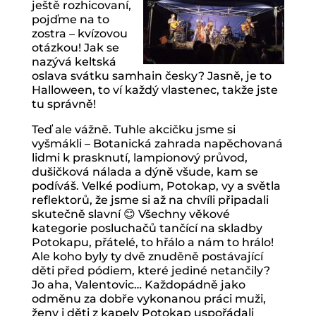
ještě rozhicovaní,
pojďme na to
zostra – kvízovou
otázkou! Jak se
nazývá keltská
oslava svátku samhain česky? Jasně, je to
Halloween, to ví každý vlastenec, takže jste
tu správně!
Teď ale vážně. Tuhle akcičku jsme si
vyšmákli – Botanická zahrada napěchovaná
lidmi k prasknutí, lampionový průvod,
dušičková nálada a dýně všude, kam se
podíváš. Velké podium, Potokap, vy a světla
reflektorů, že jsme si až na chvíli připadali
skutečně slavní 😊 Všechny věkové
kategorie posluchačů tančící na skladby
Potokapu, přátelé, to hřálo a nám to hrálo!
Ale koho byly ty dvě znuděně postávající
děti před pódiem, které jediné netančily?
Jo aha, Valentovic… Každopádně jako
odměnu za dobře vykonanou práci muži,
ženy i děti z kapely Potokap uspořádali