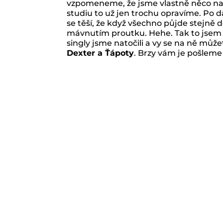
vzpomeneme, že jsme vlastně něco nat
studiu to už jen trochu opravíme. Po 
se těší, že když všechno půjde stejně d
mávnutím proutku. Hehe. Tak to jsem 
singly jsme natočili a vy se na ně může
Dexter a Ťápoty
. Brzy vám je pošleme