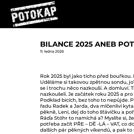
BILANCE 2025 ANEB POT
11. ledna 2026
Rok 2025 byl jako ticho před bouřkou.
Uděláme si takovou zpětnou sondu, jo?
se i trochu něco nazkouší. A domluví. T
nazkoušeli. Je začátek roku 2025 a pr
Podklad bicích, bez toho to nepůjde. 
řadu Radek a Jarda, dva mlčenliví kyta
pěkně, Leni, dej do toho šťávičku a p
Ráďa Stöhr to namíchá a? Myslíte si, že
potřeba začít PŘE – DĚ -LÁ – VAT, co 
dalších pár pěkných víkendů, a pak to