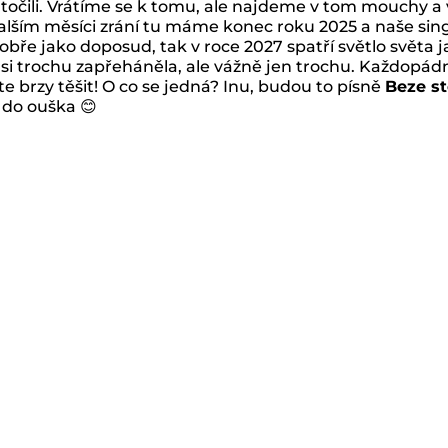
očili. Vrátíme se k tomu, ale najdeme v tom mouchy a
dalším měsíci zrání tu máme konec roku 2025 a naše sin
obře jako doposud, tak v roce 2027 spatří světlo světa 
si trochu zapřeháněla, ale vážně jen trochu. Každopád
te brzy těšit! O co se jedná? Inu, budou to písně
Beze st
 do ouška 😊