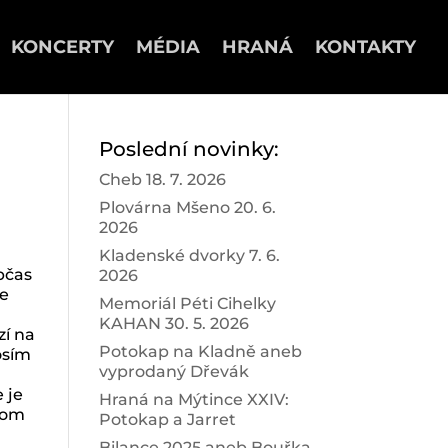
KONCERTY
MÉDIA
HRANÁ
KONTAKTY
Poslední novinky:
Cheb 18. 7. 2026
Plovárna Mšeno 20. 6.
2026
Kladenské dvorky 7. 6.
bčas
2026
je
Memoriál Péti Cihelky
KAHAN 30. 5. 2026
zí na
Potokap na Kladně aneb
osím
vyprodaný Dřevák
 je
Hraná na Mýtince XXIV:
 tom
Potokap a Jarret
Bilance 2025 aneb Bouřka