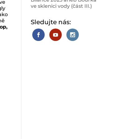
 ve
ve sklenici vody (část III.)
gly
jako
ně
Sledujte nás:
op,