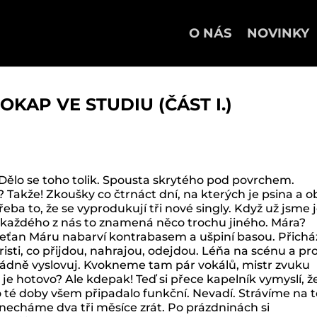
O NÁS
NOVINKY
OKAP VE STUDIU (ČÁST I.)
 Dělo se toho tolik. Spousta skrytého pod povrchem.
 Takže! Zkoušky co čtrnáct dní, na kterých je psina a o
řeba to, že se vyprodukují tři nové singly. Když už jsme 
o každého z nás to znamená něco trochu jiného. Mára?
Peťan Máru nabarví kontrabasem a ušpiní basou. Přichá
risti, co přijdou, nahrajou, odejdou. Léňa na scénu a pr
ořádně vyslovuj. Kvokneme tam pár vokálů, mistr zvuku
 je hotovo? Ale kdepak! Teď si přece kapelník vymyslí, že
do té doby všem připadalo funkční. Nevadí. Strávíme na
 necháme dva tři měsíce zrát. Po prázdninách si